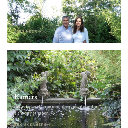
Ontdek Groenhove
Het verhaal van het huis, de tuin en de mensen
erachter.
LEES MEER
Kamers
Historische charme met alle modern comfort — en
zicht op het groen.
BEKIJK KAMERS