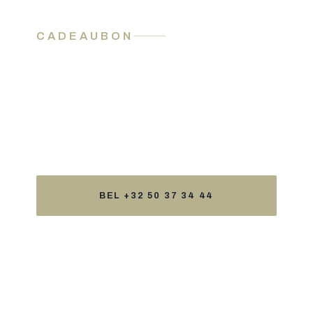
CADEAUBON
Een verblijf cadeau doen
Het is mogelijk een cadeaubon aan te vragen
voor vrienden of familie. Neem hiervoor even
contact met ons op — we regelen het persoonlijk.
BEL +32 50 37 34 44
MAIL ONS