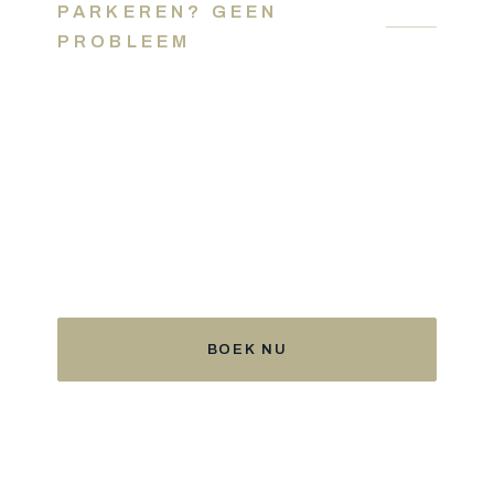
PARKEREN? GEEN
PROBLEEM
Gratis privéparking op het
domein
Als gast mag u uw wagen gewoon bij het hotel
zetten. Geen zoektocht, geen parkeermeter —
en Brugge ligt op wandel- of fietsafstand.
BOEK NU
ROUTE