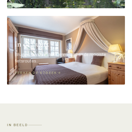
In de buurt
Brugge, Damme, het Ommeland en de mooiste
fietsroutes.
VERKEN DE STREEK
IN BEELD