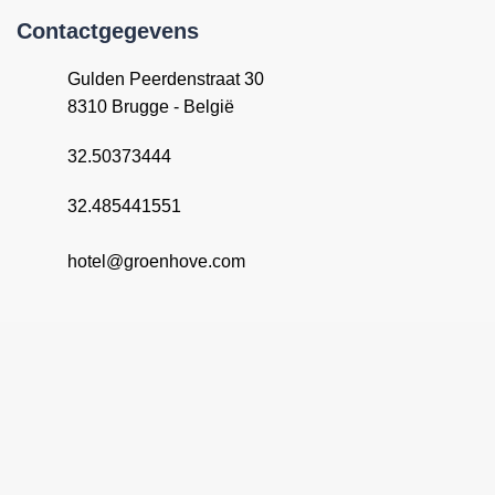
Contactgegevens
Gulden Peerdenstraat 30
8310 Brugge - België
32.50373444
32.485441551
hotel@groenhove.com