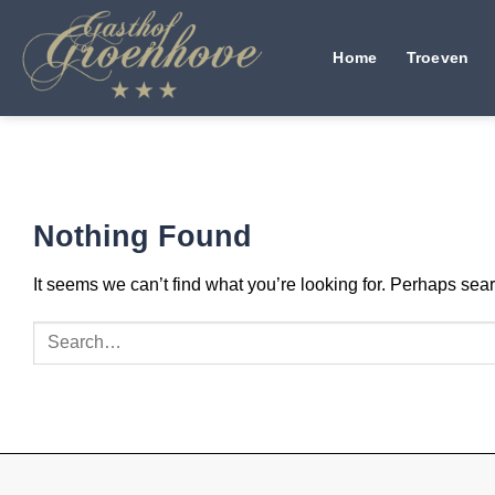
Skip
to
Home
Troeven
content
Nothing Found
It seems we can’t find what you’re looking for. Perhaps sea